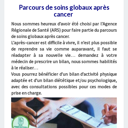
S
Parcours de soins globaux après
D
cancer
E
S
Nous sommes heureux d’avoir été choisi par l’Agence
O
Régionale de Santé (ARS) pour faire partie du parcours
I
de soins globaux après cancer.
N
L’après-cancer est difficile à vivre, il n’est plus possible
S
de reprendre sa vie comme auparavant, il faut se
G
réadapter à sa nouvelle vie… demandez à votre
L
médecin de prescrire un bilan, nous sommes habilités
O
à le réaliser…
B
Vous pourrez bénéficier d’un bilan d’activité physique
A
adaptée et d’un bilan diététique et/ou psychologique,
L
avec des consultations possibles pour ces modes de
A
prise en charge.
P
P
R
È
S