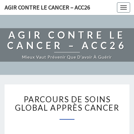
AGIR CONTRE LE CANCER – ACC26
Togg
navi
AGIR CONTRE LE
CANCER – ACC26
Mieux Vaut Prévenir Que D'avoir À Guérir
P
PARCOURS DE SOINS
A
R
GLOBAL APPRÈS CANCER
C
O
U
R