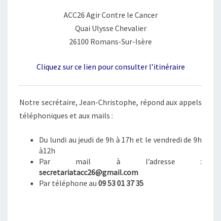
T
ACC26 Agir Contre le Cancer
A
Quai Ulysse Chevalier
C
T
26100 Romans-Sur-Isère
E
R
Cliquez sur ce lien pour consulter l’itinéraire
Notre secrétaire, Jean-Christophe, répond aux appels
téléphoniques et aux mails :
Du lundi au jeudi de 9h à 17h et le vendredi de 9h
à12h
Par mail à l’adresse :
secretariatacc26@gmail.com
Par téléphone au
09 53 01 37 35