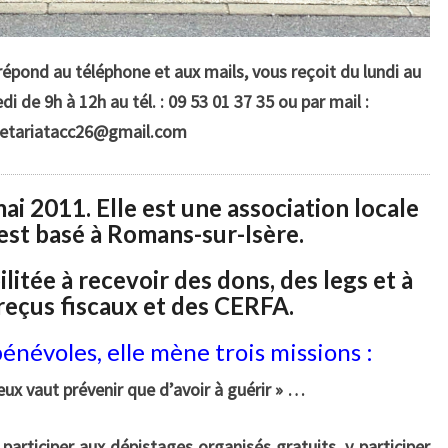
répond au téléphone et aux mails, vous reçoit du lundi au
edi de 9h à 12h au tél.
:
09 53 01 37 35 ou par mail :
retariatacc26@gmail.com
ai 2011. Elle est une association locale
 est basé à Romans-sur-Isère.
ilitée à recevoir des dons, des legs et à
 reçus fiscaux et des CERFA.
énévoles, elle mène trois missions :
eux vaut prévenir que d’avoir à guérir » …
participer aux dépistages organisés gratuits, y participer