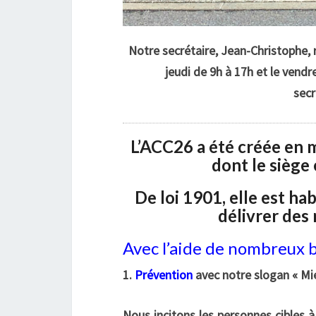
Notre secrétaire, Jean-Christophe, 
jeudi de 9h à 17h et le vendr
sec
L’ACC26 a été créée en m
dont le siège
De loi
1901, elle est hab
délivrer des
Avec l’aide de nombreux b
1.
Prévention
avec notre slogan
« Mi
Nous incitons les personnes cibles à 