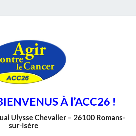
A
C
C
U
E
I
L
 BIENVENUS À l’ACC26 !
 Quai Ulysse Chevalier – 26100 Romans-
sur-Isère