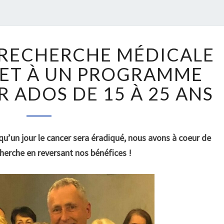
S
 RECHERCHE MÉDICALE
O
U
 ET À UN PROGRAMME
T
R ADOS DE 15 À 25 ANS
I
E
N
À
u’un jour le cancer sera éradiqué, nous avons à coeur de
L
cherche en reversant nos bénéfices !
A
R
E
C
H
E