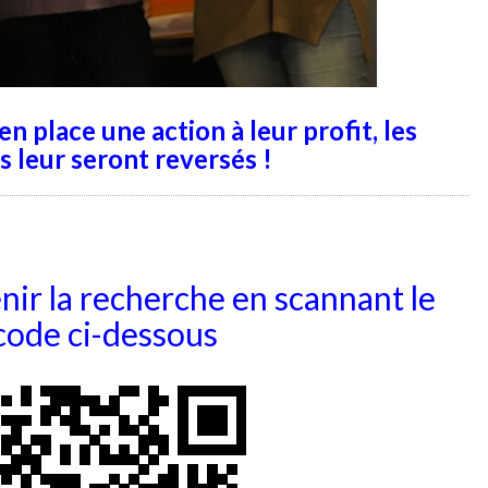
E
S
O
I
N
 place une action à leur profit, les
S
s leur seront reversés !
P
O
U
R
A
ir la recherche en scannant le
D
ode ci-dessous
O
S
D
E
1
5