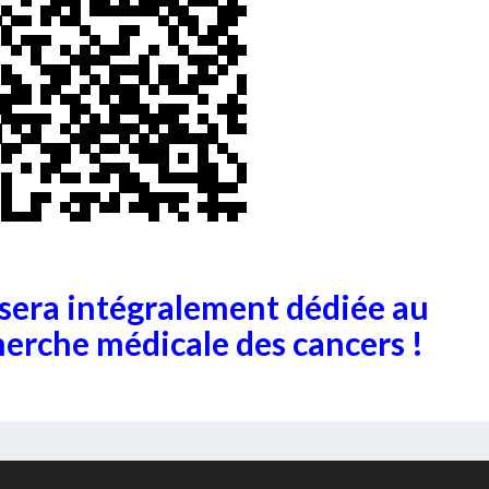
À
2
5
A
N
S
sera intégralement dédiée au
herche médicale des cancers !