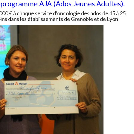
 programme AJA (Ados Jeunes Adultes).
C
E
00 € à chaque service d’oncologie des ados de 15 à 25
R
soins dans les établissements de Grenoble et de Lyon
E
T
À
U
N
P
R
O
G
R
A
M
M
E
D