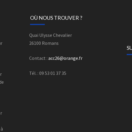
OÙ NOUS TROUVER ?
Quai Ulysse Chevalier
ur
26100 Romans
S
Contact :
acc26@orange.fr
Tél. : 09 53 01 37 35
r
 de
r
er
e
 à