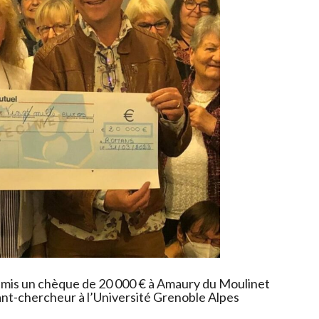
R
C
H
E
M
É
D
I
C
A
L
E
D
E
S
C
emis un chèque de 20 000 € à Amaury du Moulinet
A
t-chercheur à l’Université Grenoble Alpes
N