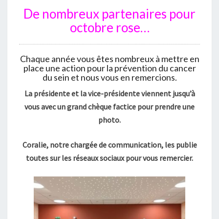
D
De nombreux partenaires pour
E
octobre rose…
N
O
S
Chaque année vous êtes nombreux à mettre en
P
place une action pour la prévention du cancer
A
du sein et nous vous en remercions.
R
La présidente et la vice-présidente viennent jusqu’à
T
E
vous avec un grand chèque factice pour prendre une
N
photo.
A
I
Coralie, notre chargée de communication, les publie
R
toutes sur les réseaux sociaux pour vous remercier.
E
S