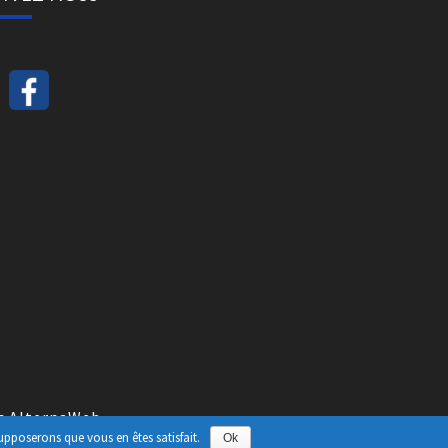
ec
AlternaWeb
supposerons que vous en êtes satisfait.
Ok