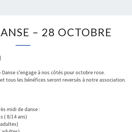
A
ANSE – 28 OCTOBRE
C
T
U
E
]
L
L
e Danse
s’engage à nos côtés pour octobre rose.
E
t tous les bénéfices seront reversés à notre association.
D
A
N
S
ès midi de danse :
E
s ( 8/14 ans)
–
 adultes)
2
 adultes)