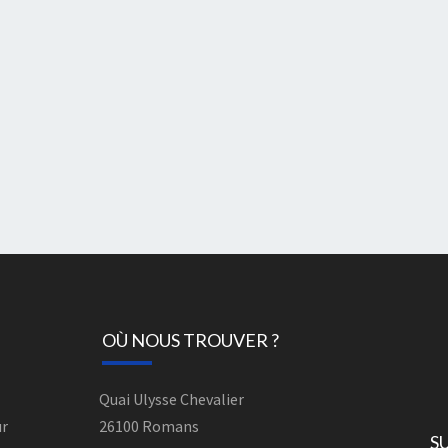
OÙ NOUS TROUVER ?
Quai Ulysse Chevalier
ur
26100 Romans
S