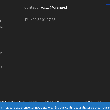
Contact :
acc26@orange.fr
Tél. : 09 53 01 37 35
r
 de
r
er
e
 à
 CONTRE LE CANCER – ACC26
|
Site neutre en CO2 créé av
a meilleure expérience sur notre site web. Si vous continuez à utiliser ce site, nous 