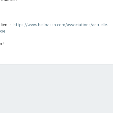
8
O
C
T
 lien :
https://www.helloasso.com/associations/actuelle-
O
ose
B
R
n !
E