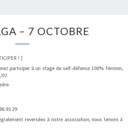
K
GA – 7 OCTOBRE
R
A
V
M
ICIPER ! ]
A
G
nez participer à un stage de self-défense 100% féminin,
A
/07.
–
isère
7
O
C
96.93.29
T
O
tégralement reversées à notre association, nous tenons à
B